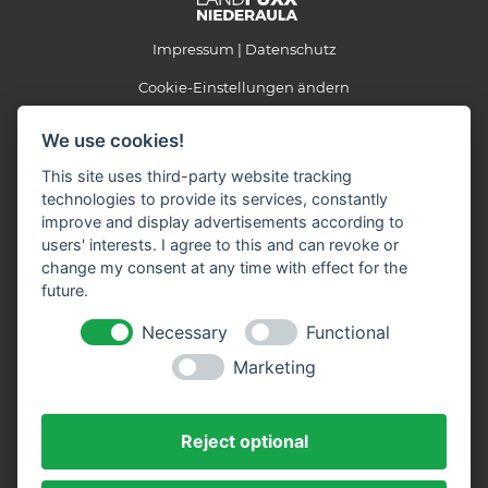
Impressum
Datenschutz
Cookie-Einstellungen ändern
We use cookies!
LANDFUXX Niederaula
Schlitzer Straße 21-23
This site uses third-party website tracking
36272 Niederaula
technologies to provide its services, constantly
Telefon: 06625/3123
improve and display advertisements according to
Fax: 06625/5281
users' interests. I agree to this and can revoke or
E-Mail:
info(at)landfuxx-niederaula.de
change my consent at any time with effect for the
future.
Öffnungszeiten:
Necessary
Functional
Montag - Freitag: 9.00 – 18.30 Uhr
Samstag: 9.00 – 14.00 Uhr
Marketing
Wir sind Partner der:
Reject optional